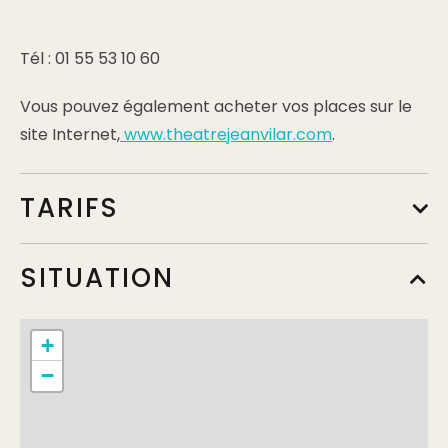
Tél : 01 55 53 10 60
Vous pouvez également acheter vos places sur le
site Internet,
www.theatrejeanvilar.com
.
TARIFS
Tarif de base
SITUATION
Min.
18€
+
Tarif abonné
−
Min.
9€
Max.
18€
Complément:
4 spectacles pour un abonnement