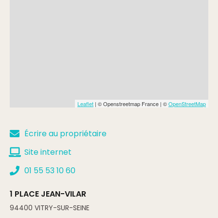
Tarif groupe
Min.
12€
Complément:
10 PERSONNES
Tarif enfant
Min.
7€
Leaflet
| © Openstreetmap France | ©
OpenStreetMap
Complément:
moins de 12 ans
Écrire au propriétaire
Tarif réduit
Site internet
Min.
12€
01 55 53 10 60
1 PLACE JEAN-VILAR
94400
VITRY-SUR-SEINE