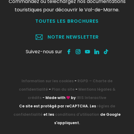
Commandez ou téléchargez nos documentations
touristiques pour découvrir le Val-de-Marne.
TOUTES LES BROCHURES
NOTRE NEWSLETTER
Suivez-nous sur
Information sur les cookies
-
RGPD – Charte de
confidentialité
-
Plan du site
-
Mentions légales &
crédits
- Made with
by
IRIS Interactive
Ce site est protégé par reCAPTCHA. Les
règles de
confidentialité
et les
conditions d'utilisation
de Google
s'appliquent.