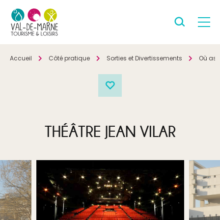
Accueil
Côté pratique
Sorties et Divertissements
Où ass
THÉÂTRE JEAN VILAR