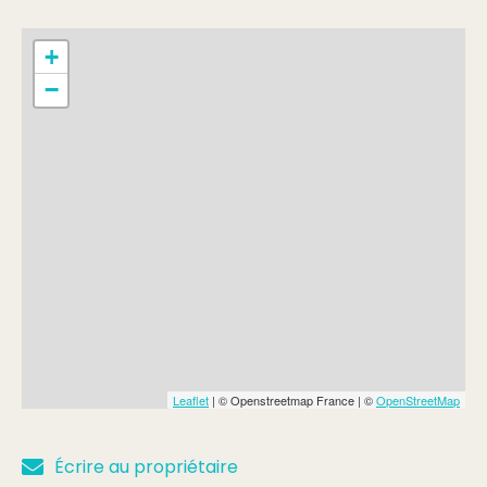
+
−
Leaflet
| © Openstreetmap France | ©
OpenStreetMap
Écrire au propriétaire