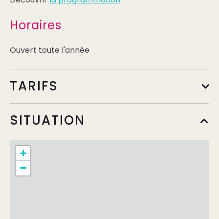
Horaires
Ouvert toute l'année
TARIFS
Plein tarif
SITUATION
Min.
6,50€
+
Tarif réduit
−
Min.
5,50€
Tarif jeunes
Min.
3,50€
Max.
26€