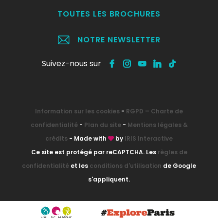
TOUTES LES BROCHURES
NOTRE NEWSLETTER
Suivez-nous sur
Information sur les cookies
-
RGPD – Charte de
confidentialité
-
Plan du site
-
Mentions légales &
crédits
- Made with
by
IRIS Interactive
Ce site est protégé par reCAPTCHA. Les
règles de
confidentialité
et les
conditions d'utilisation
de Google
s'appliquent.