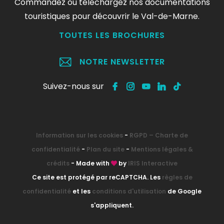
Commandez ou téléchargez nos documentations
touristiques pour découvrir le Val-de-Marne.
TOUTES LES BROCHURES
NOTRE NEWSLETTER
Suivez-nous sur
Information sur les cookies
-
RGPD – Charte de
confidentialité
-
Plan du site
-
Mentions légales &
crédits
- Made with
by
IRIS Interactive
Ce site est protégé par reCAPTCHA. Les
règles de
confidentialité
et les
conditions d'utilisation
de Google
s'appliquent.