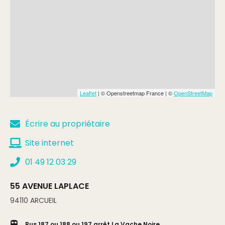
Leaflet
| © Openstreetmap France | ©
OpenStreetMap
Écrire au propriétaire
Site internet
01 49 12 03 29
55 AVENUE LAPLACE
94110
ARCUEIL
Bus 187 ou 188 ou 197 arrêt La Vache Noire