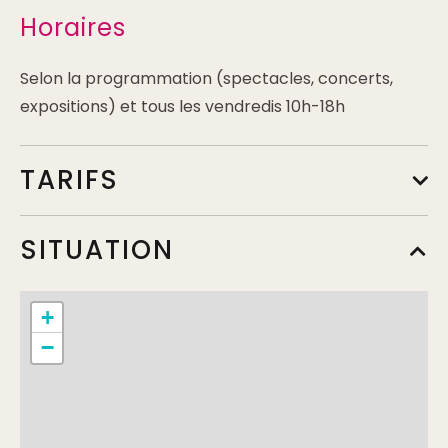
Horaires
Selon la programmation (spectacles, concerts,
expositions) et tous les vendredis 10h-18h
TARIFS
Tarif réduit
SITUATION
Min.
6,50€
+
Tarif enfant
−
Min.
3,50€
Tarif de base
Min.
9,50€