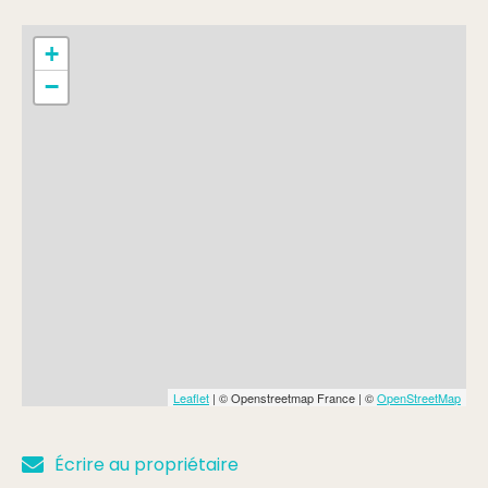
Min.
6,50€
+
Tarif réduit
−
Min.
3,50€
Forfait - Groupes
Min.
3€
Leaflet
| © Openstreetmap France | ©
OpenStreetMap
Écrire au propriétaire