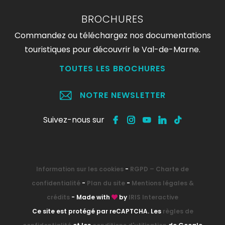
BROCHURES
Commandez ou téléchargez nos documentations
touristiques pour découvrir le Val-de-Marne.
TOUTES LES BROCHURES
NOTRE NEWSLETTER
Suivez-nous sur
Information sur les cookies
-
RGPD – Charte de
confidentialité
-
Plan du site
-
Mentions légales &
crédits
- Made with
by
IRIS Interactive
Ce site est protégé par reCAPTCHA. Les
règles de