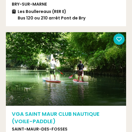
BRY-SUR-MARNE
Les Boullereaux (RER E)
Bus 120 ou 210 arrêt Pont de Bry
RER bry sur marne puis bus
VGA SAINT MAUR CLUB NAUTIQUE
(VOILE-PADDLE)
SAINT-MAUR-DES-FOSSES