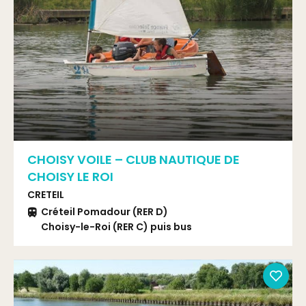
CHOISY VOILE – CLUB NAUTIQUE DE
CHOISY LE ROI
CRETEIL
Créteil Pomadour (RER D)
Choisy-le-Roi (RER C) puis bus
TVM ou 393 arrêt Marcelin Berthelot.