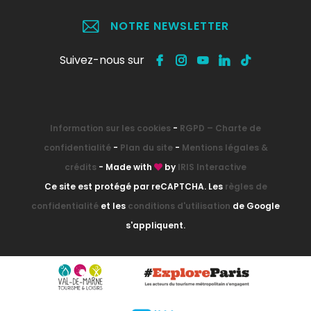
NOTRE NEWSLETTER
Suivez-nous sur
Information sur les cookies
-
RGPD – Charte de
confidentialité
-
Plan du site
-
Mentions légales &
crédits
- Made with
by
IRIS Interactive
Ce site est protégé par reCAPTCHA. Les
règles de
confidentialité
et les
conditions d'utilisation
de Google
s'appliquent.