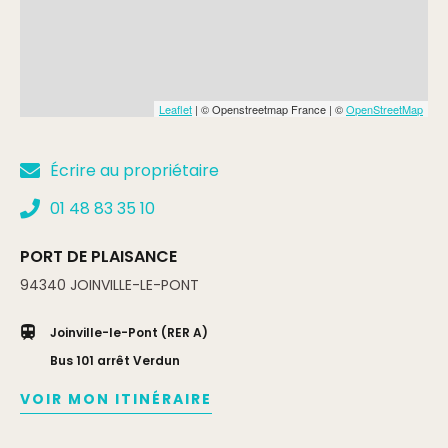
Leaflet
| © Openstreetmap France | ©
OpenStreetMap
Écrire au propriétaire
01 48 83 35 10
PORT DE PLAISANCE
94340
JOINVILLE-LE-PONT
Joinville-le-Pont (RER A)
Bus 101 arrêt Verdun
VOIR MON ITINÉRAIRE