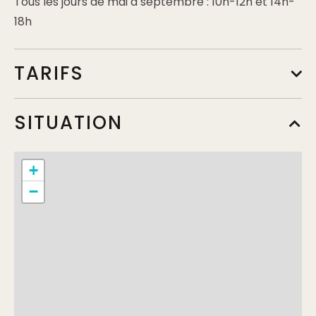
Tous les jours de mai à septembre : 10h-12h et 14h-
18h
TARIFS
Tarif 1/2 heure
SITUATION
Min.
20€
Max.
30€
+
Tarif à l'heure
−
Min.
35€
Max.
45€
Tarif de base
Min.
90€
Max.
130€
Complément:
1/2 journée