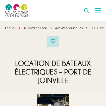
Accueil
Au bord de l’eau
Activités nautiques
LOCATION 
LOCATION DE BATEAUX
ÉLECTRIQUES – PORT DE
JOINVILLE