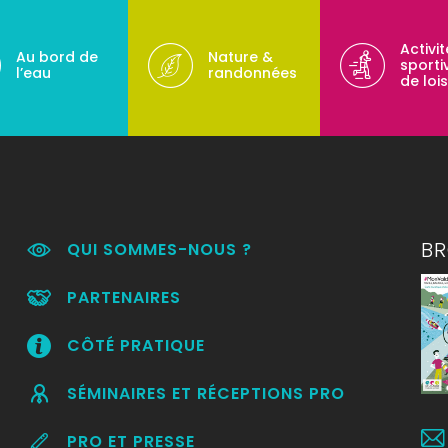
Activi
Au bord de
Nature &
sporti
l’eau
randonnées
de lois
B
QUI SOMMES-NOUS ?
PARTENAIRES
CÔTÉ PRATIQUE
SÉMINAIRES ET RÉCEPTIONS PRO
PRO ET PRESSE