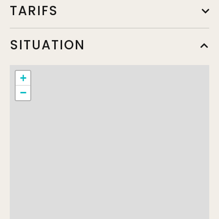
TARIFS
Tarif annuel
SITUATION
Min.
285€
Max.
505€
+
Tarif de base - Adulte Plein tarif
−
Min.
405€
Tarif jeunes
Min.
270€