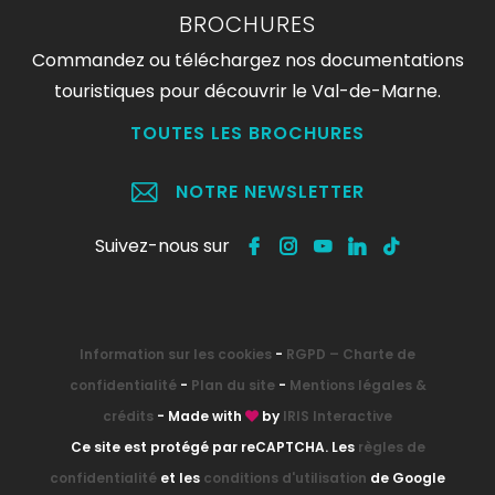
BROCHURES
Commandez ou téléchargez nos documentations
touristiques pour découvrir le Val-de-Marne.
TOUTES LES BROCHURES
NOTRE NEWSLETTER
Suivez-nous sur
Information sur les cookies
-
RGPD – Charte de
confidentialité
-
Plan du site
-
Mentions légales &
crédits
- Made with
by
IRIS Interactive
Ce site est protégé par reCAPTCHA. Les
règles de
confidentialité
et les
conditions d'utilisation
de Google