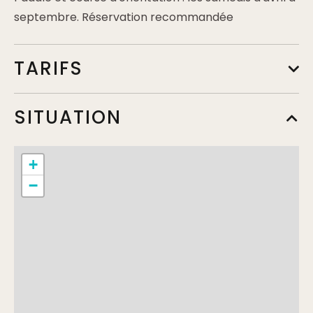
septembre. Réservation recommandée
TARIFS
Tarif de base
SITUATION
Min.
10€
Complément:
course d'orientation
+
−
Tarif de base
Min.
25€
Complément:
paddle tour