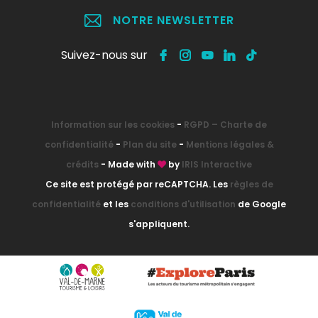
NOTRE NEWSLETTER
Suivez-nous sur
Information sur les cookies
-
RGPD – Charte de
confidentialité
-
Plan du site
-
Mentions légales &
crédits
- Made with
by
IRIS Interactive
Ce site est protégé par reCAPTCHA. Les
règles de
confidentialité
et les
conditions d'utilisation
de Google
s'appliquent.