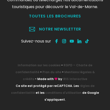
touristiques pour découvrir le Val-de-Marne.
TOUTES LES BROCHURES
NOTRE NEWSLETTER
Suivez-nous sur
Information sur les cookies
-
RGPD – Charte de
confidentialité
-
Plan du site
-
Mentions légales &
crédits
- Made with
by
IRIS Interactive
Ce site est protégé par reCAPTCHA. Les
règles de
confidentialité
et les
conditions d'utilisation
de Google
s'appliquent.