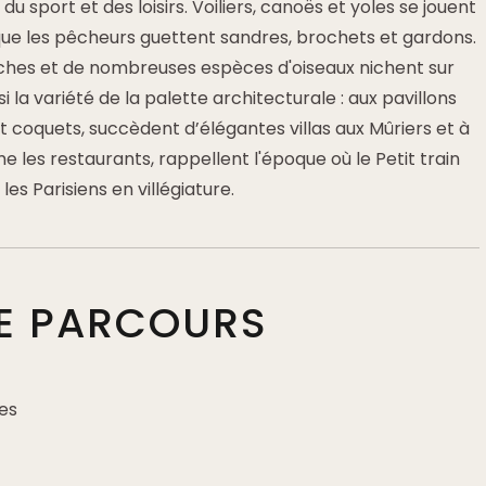
rs du sport et des loisirs. Voiliers, canoës et yoles se jouent
que les pêcheurs guettent sandres, brochets et gardons.
riches et de nombreuses espèces d'oiseaux nichent sur
si la variété de la palette architecturale : aux pavillons
t coquets, succèdent d’élégantes villas aux Mûriers et à
 les restaurants, rappellent l'époque où le Petit train
les Parisiens en villégiature.
DE PARCOURS
es
s