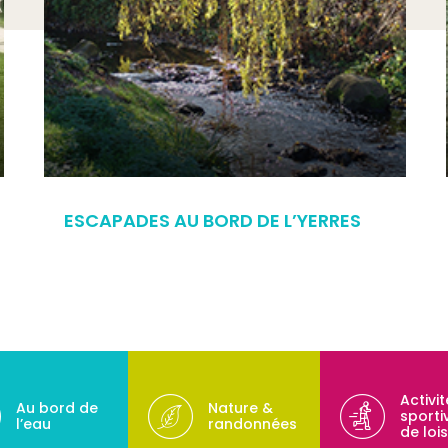
ESCAPADES AU BORD DE L’YERRES
Activi
Au bord de
Nature &
sporti
l’eau
randonnées
de lois