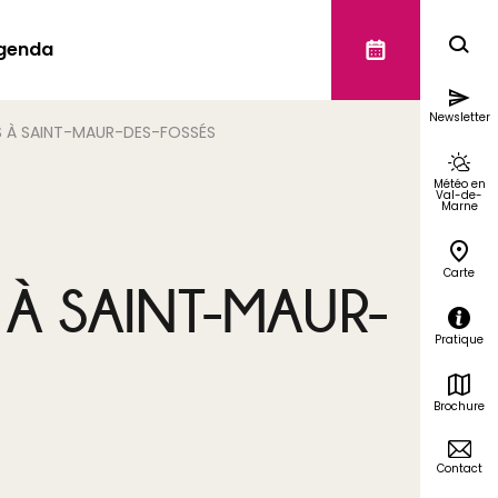
genda
Newsletter
RS À SAINT-MAUR-DES-FOSSÉS
Météo en
Val-de-
Marne
Carte
 À SAINT-MAUR-
Pratique
Brochure
Contact