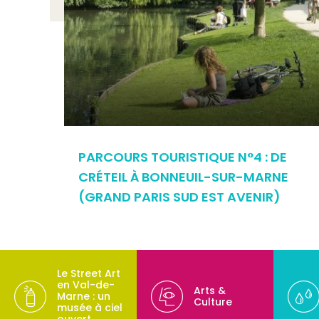
PARCOURS TOURISTIQUE N°4 : DE
CRÉTEIL À BONNEUIL-SUR-MARNE
(GRAND PARIS SUD EST AVENIR)
Le Street Art
en Val-de-
Arts &
Marne : un
Culture
musée à ciel