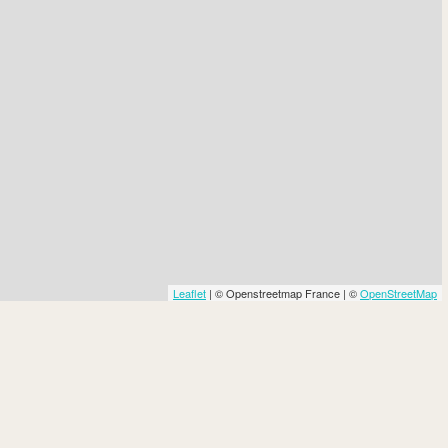
Leaflet
| © Openstreetmap France | ©
OpenStreetMap