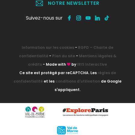
NOTRE NEWSLETTER
Suivez-nous sur
Information sur les cookies
-
RGPD – Charte de
confidentialité
-
Plan du site
-
Mentions légales &
crédits
- Made with
by
IRIS Interactive
Ce site est protégé par reCAPTCHA. Les
règles de
confidentialité
et les
conditions d'utilisation
de Google
s'appliquent.