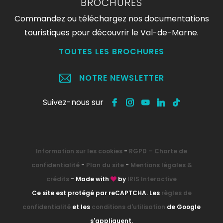
BROCHURES
Commandez ou téléchargez nos documentations
touristiques pour découvrir le Val-de-Marne.
TOUTES LES BROCHURES
NOTRE NEWSLETTER
Suivez-nous sur
Information sur les cookies
-
RGPD – Charte de
confidentialité
-
Plan du site
-
Mentions légales &
crédits
- Made with
by
IRIS Interactive
Ce site est protégé par reCAPTCHA. Les
règles de
confidentialité
et les
conditions d'utilisation
de Google
s'appliquent.