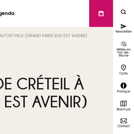
genda
Newsletter
ALFORTVILLE (GRAND PARIS SUD EST AVENIR)
Météo en
Val-de-
Marne
Carte
E CRÉTEIL À
Pratique
 EST AVENIR)
Brochure
Contact