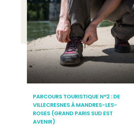
PARCOURS TOURISTIQUE N°2 : DE
VILLECRESNES À MANDRES-LES-
ROSES (GRAND PARIS SUD EST
AVENIR)