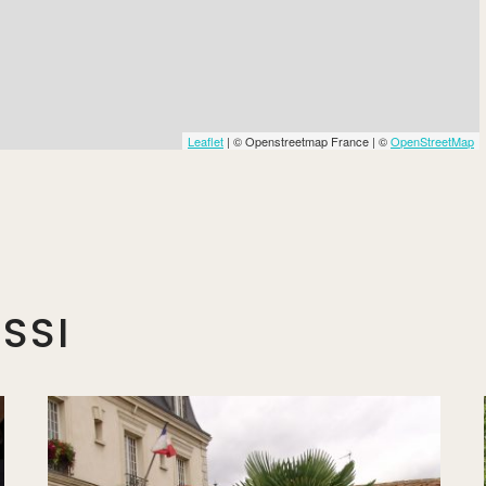
Leaflet
| © Openstreetmap France | ©
OpenStreetMap
SSI