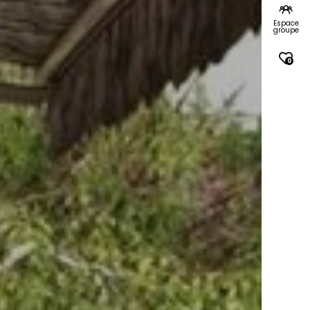
Espace
groupe
0