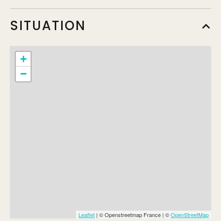
SITUATION
+
−
Leaflet
| © Openstreetmap France | ©
OpenStreetMap