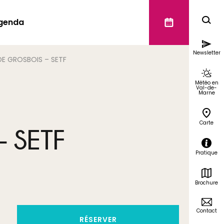
genda
Newsletter
E GROSBOIS – SETF
Météo en
Val-de-
Marne
Carte
 SETF
Pratique
Brochure
Contact
RÉSERVER