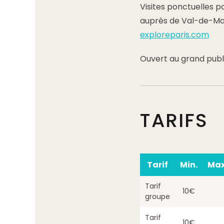
Visites ponctuelles pou
auprès de Val-de-Mar
exploreparis.com
Ouvert au grand publ
TARIFS
Tarif
Min.
Max
Tarif
10€
groupe
Tarif
10€