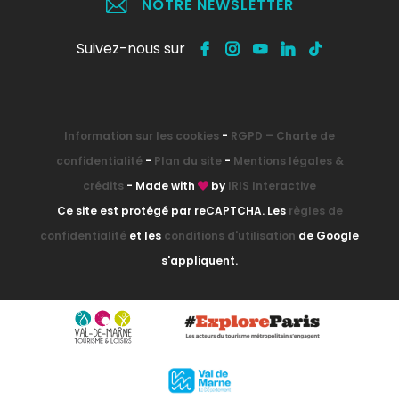
NOTRE NEWSLETTER
Suivez-nous sur
Information sur les cookies
-
RGPD – Charte de
confidentialité
-
Plan du site
-
Mentions légales &
crédits
- Made with
by
IRIS Interactive
Ce site est protégé par reCAPTCHA. Les
règles de
confidentialité
et les
conditions d'utilisation
de Google
s'appliquent.