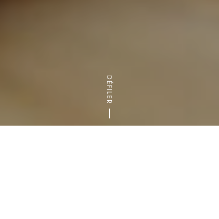
DÉFILER
Accueil
Blog
Notre top 5 des animations en famille pendant
IDÉES DE SORTIES
LE 94 EN FAMILLE
LE 94 NATURE
TOP 5
VISITES INSOLITES