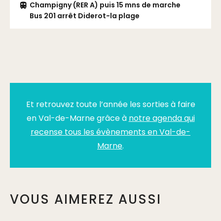
Champigny (RER A) puis 15 mns de marche
Bus 201 arrêt Diderot-la plage
Et retrouvez toute l’année les sorties à faire
en Val-de-Marne grâce à
notre agenda qui
recense tous les évènements en Val-de-
Marne
.
VOUS AIMEREZ AUSSI