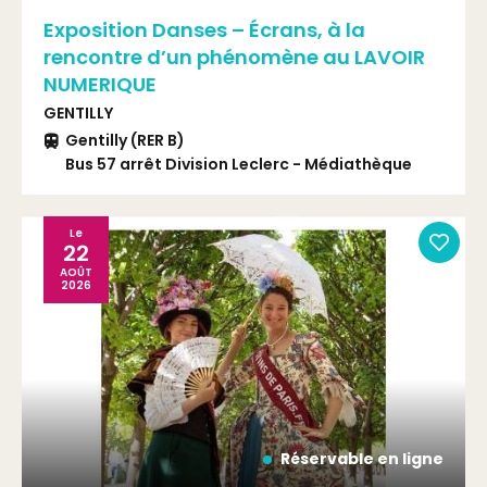
Exposition Danses – Écrans, à la
rencontre d’un phénomène au LAVOIR
NUMERIQUE
GENTILLY
Gentilly (RER B)
Bus 57 arrêt Division Leclerc - Médiathèque
T3a arrêt Stade Charléty
Le
22
AOÛT
2026
Réservable en ligne