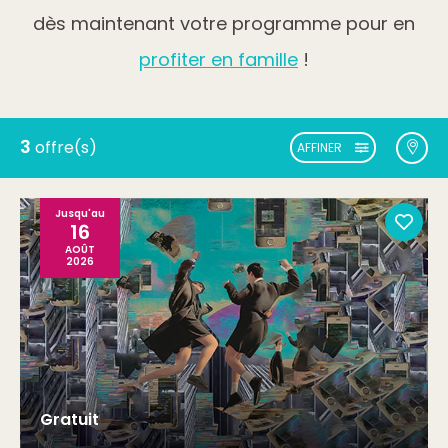
dès maintenant votre programme pour en
profiter en famille
!
3
offre(s)
AFFINER
Jusqu'au
16
AOÛT
2026
Gratuit