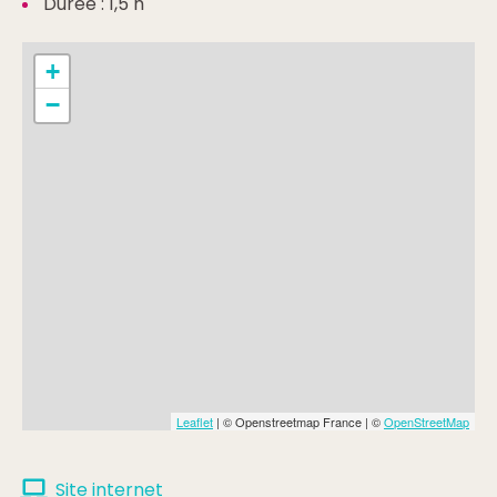
Durée : 1,5 h
+
−
Leaflet
| © Openstreetmap France | ©
OpenStreetMap
Site internet