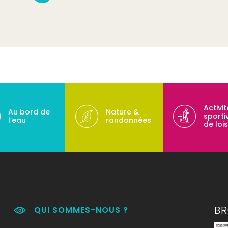
Activi
Au bord de
Nature &
sporti
l’eau
randonnées
de lois
B
QUI SOMMES-NOUS ?