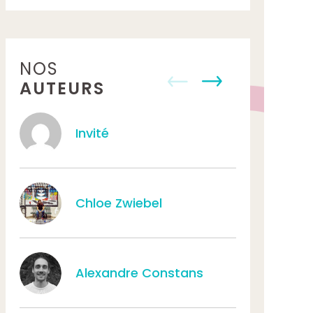
NOS
AUTEURS
Invité
Tat
Chloe Zwiebel
Aur
Alexandre Constans
Léa