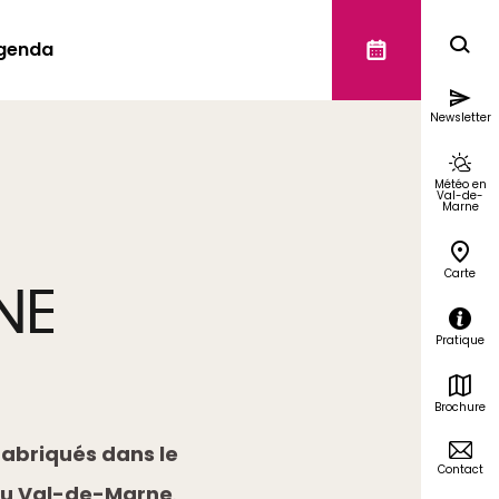
genda
Newsletter
Météo en
Val-de-
Marne
Carte
NE
Pratique
Brochure
fabriqués dans le
Contact
 du Val-de-Marne
.