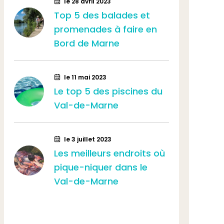
le 28 avril 2023
l
Top 5 des balades et
Les
promenades à faire en
Mic
Bord de Marne
de
le 11 mai 2023
l
Le top 5 des piscines du
Que
Val-de-Marne
Câb
tél
Ma
le 3 juillet 2023
Les meilleurs endroits où
pique-niquer dans le
l
Val-de-Marne
Que
nou
14,