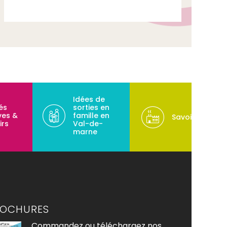
Idées de
tés
sorties en
ves &
famille en
Savoir-faire
irs
Val-de-
marne
ROCHURES
Commandez ou téléchargez nos