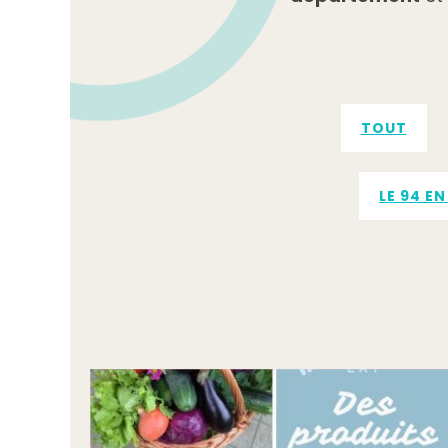
TOUT
LE 94 E
MADE IN
NON 