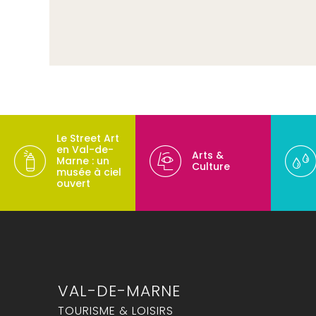
Le Street Art
en Val-de-
Arts &
Marne : un
Culture
musée à ciel
ouvert
VAL-DE-MARNE
TOURISME & LOISIRS