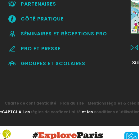
PARTENAIRES
CÔTÉ PRATIQUE
SÉMINAIRES ET RÉCEPTIONS PRO
PRO ET PRESSE
Su
GROUPES ET SCOLAIRES
– Charte de confidentialité
-
Plan du site
-
Mentions légales & crédi
 reCAPTCHA. Les
règles de confidentialité
et les
conditions d'utilisatio