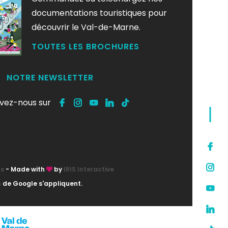
documentations touristiques pour
découvrir le Val-de-Marne.
TOUTES LES BROCHURES
NOTRE NEWSLETTER
ivez-nous sur
ts
- Made with
by
IRIS Interactive
n
de Google s'appliquent.