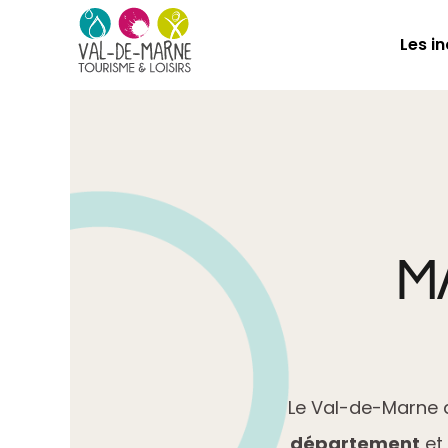
Les i
Ajouter à une liste de favoris
M
Le Val-de-Marne a
département
et 