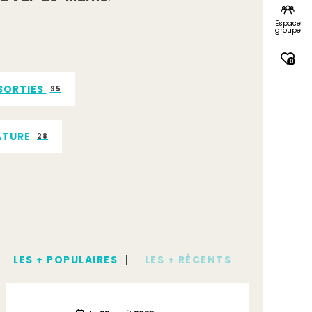
Espace
groupe
0
 SORTIES
95
NATURE
28
NTURES
6
P 5
41
LES + POPULAIRES
LES + RÉCENTS