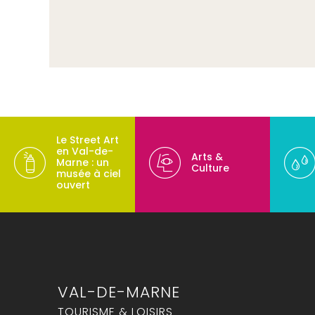
Le Street Art
en Val-de-
Arts &
Marne : un
Culture
musée à ciel
ouvert
VAL-DE-MARNE
TOURISME & LOISIRS