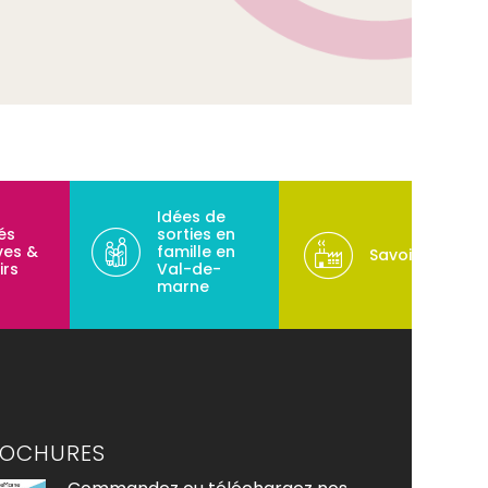
Idées de
tés
sorties en
ves &
famille en
Savoir-faire
irs
Val-de-
marne
ROCHURES