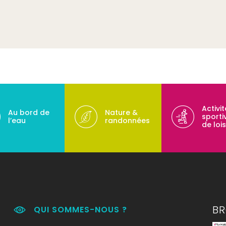
Activi
Au bord de
Nature &
sporti
l’eau
randonnées
de lois
B
QUI SOMMES-NOUS ?