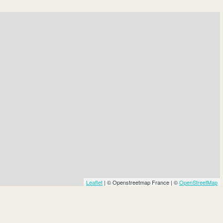
Leaflet
| © Openstreetmap France | ©
OpenStreetMap