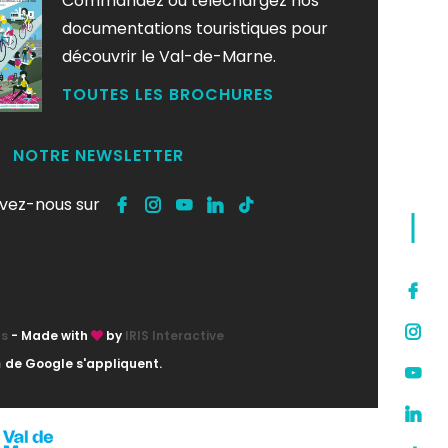
Commandez ou téléchargez nos
documentations touristiques pour
découvrir le Val-de-Marne.
TOUTES LES BROCHURES
NOTRE NEWSLETTER
ivez-nous sur
ts
- Made with
by
IRIS Interactive
n
de Google s'appliquent.