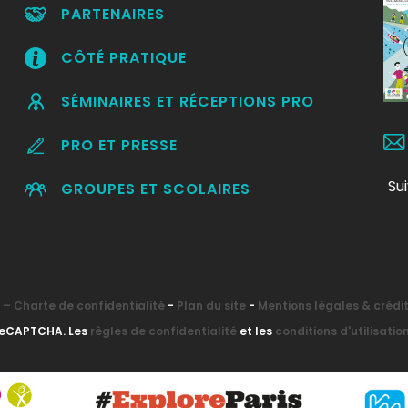
PARTENAIRES
CÔTÉ PRATIQUE
SÉMINAIRES ET RÉCEPTIONS PRO
PRO ET PRESSE
Su
GROUPES ET SCOLAIRES
– Charte de confidentialité
-
Plan du site
-
Mentions légales & crédi
 reCAPTCHA. Les
règles de confidentialité
et les
conditions d'utilisatio