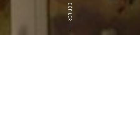
DÉFILER
Accueil
Arts & Culture
Sites et monuments historiques
Le territoire val-de-marnais regorge de sites
et monuments historiques, qu’ils soient
classés ou inscrits. Patrimoine remarquable,
sportif ou encore « petit patrimoine », partez
à la découverte de ces lieux uniques et