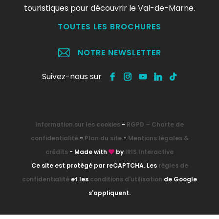
touristiques pour découvrir le Val-de-Marne.
TOUTES LES BROCHURES
NOTRE NEWSLETTER
Suivez-nous sur
Information sur les cookies
-
RGPD – Charte de
confidentialité
-
Plan du site
-
Mentions légales &
crédits
- Made with
by
IRIS Interactive
Ce site est protégé par reCAPTCHA. Les
règles de
confidentialité
et les
conditions d'utilisation
de Google
s'appliquent.