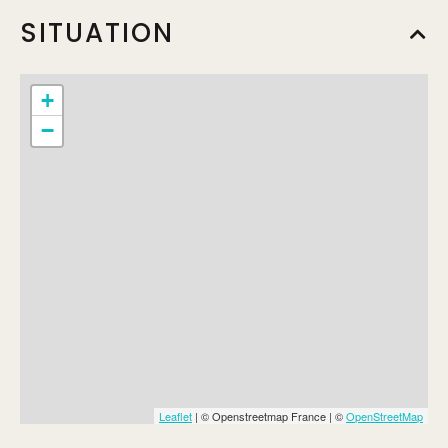
SITUATION
+
−
Leaflet
| © Openstreetmap France | ©
OpenStreetMap