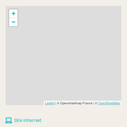
+
−
Leaflet
| © Openstreetmap France | ©
OpenStreetMap
Site internet