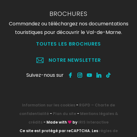
BROCHURES
Commandez ou téléchargez nos documentations
touristiques pour découvrir le Val-de-Marne.
TOUTES LES BROCHURES
NOTRE NEWSLETTER
Suivez-nous sur
Information sur les cookies
-
RGPD – Charte de
confidentialité
-
Plan du site
-
Mentions légales &
crédits
- Made with
by
IRIS Interactive
Ce site est protégé par reCAPTCHA. Les
règles de