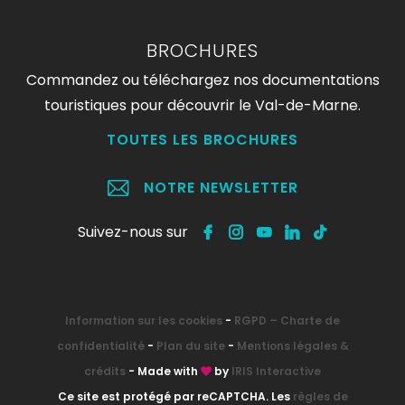
BROCHURES
Commandez ou téléchargez nos documentations
touristiques pour découvrir le Val-de-Marne.
TOUTES LES BROCHURES
NOTRE NEWSLETTER
Suivez-nous sur
Information sur les cookies
-
RGPD – Charte de
confidentialité
-
Plan du site
-
Mentions légales &
crédits
- Made with
by
IRIS Interactive
Ce site est protégé par reCAPTCHA. Les
règles de