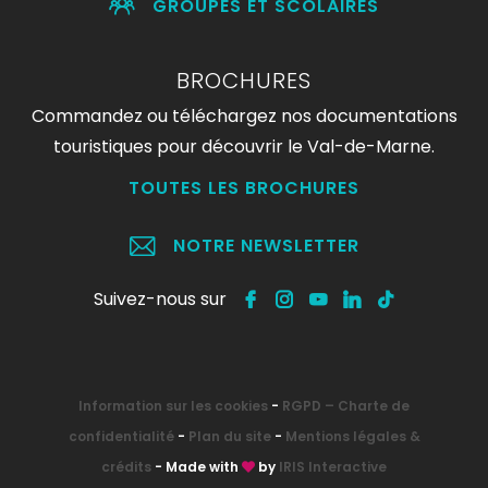
GROUPES ET SCOLAIRES
BROCHURES
Commandez ou téléchargez nos documentations
touristiques pour découvrir le Val-de-Marne.
TOUTES LES BROCHURES
NOTRE NEWSLETTER
Suivez-nous sur
Information sur les cookies
-
RGPD – Charte de
confidentialité
-
Plan du site
-
Mentions légales &
crédits
- Made with
by
IRIS Interactive