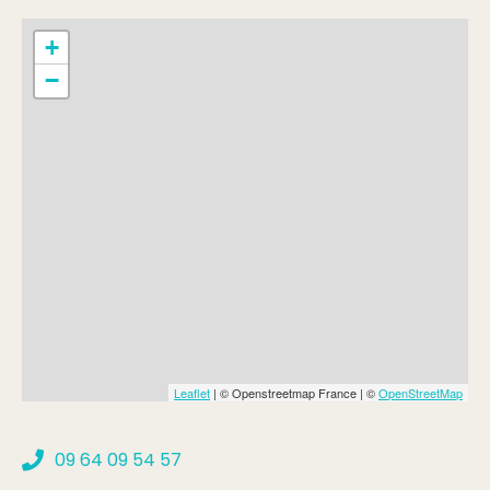
+
−
Leaflet
| © Openstreetmap France | ©
OpenStreetMap
09 64 09 54 57