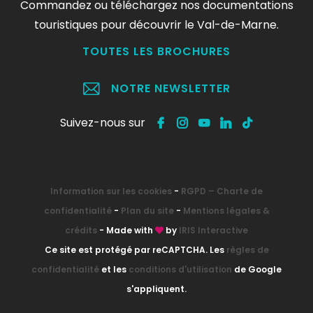
Commandez ou téléchargez nos documentations
touristiques pour découvrir le Val-de-Marne.
TOUTES LES BROCHURES
NOTRE NEWSLETTER
Suivez-nous sur
Information sur les cookies
-
RGPD – Charte de
confidentialité
-
Plan du site
-
Mentions légales &
crédits
- Made with
by
IRIS Interactive
Ce site est protégé par reCAPTCHA. Les
règles de
confidentialité
et les
conditions d'utilisation
de Google
s'appliquent.