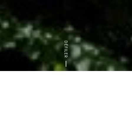
DÉFILER
Accueil
Nature & randonnées
Les bois et forêts du départ
Découvrez l’
Arc Boisé
, un vaste ensemble forestier
de
3 000 hectares
qui s’étend sur le
Val-de-
Marne
, l’
Essonne
(à l’ouest) et la
Seine-et-Marne