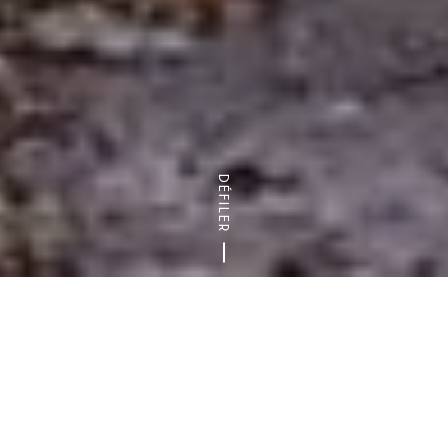
DÉFILER
Accueil
Nature & randonnées
Les bois et forêts du départ
Découvrez la
Forêt domaniale de la Grange
, un
véritable joyau naturel niché à l’est du grand
Massif