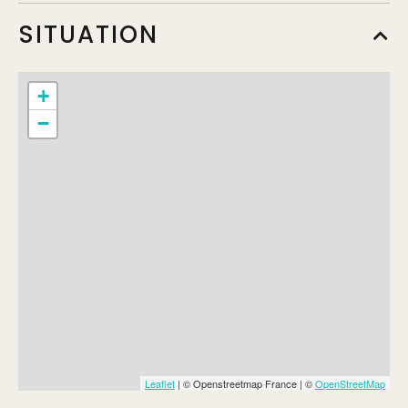
Plein tarif
SITUATION
Min.
14€
+
Tarif réduit
−
Min.
11€
Tarif enfant
Min.
6€
Leaflet
| © Openstreetmap France | ©
OpenStreetMap