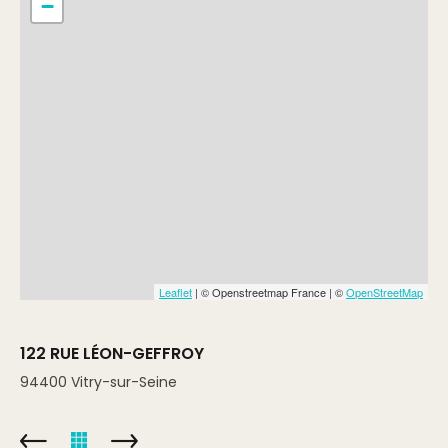
−
Leaflet
| © Openstreetmap France | ©
OpenStreetMap
122 RUE LÉON-GEFFROY
94400
Vitry-sur-Seine