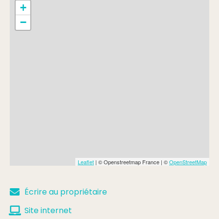
+
−
Leaflet
| © Openstreetmap France | ©
OpenStreetMap
Écrire au propriétaire
Site internet