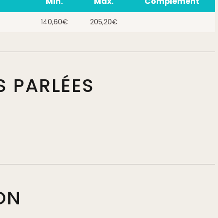
Min.
Max.
Complément
140,60€
205,20€
S PARLÉES
ON