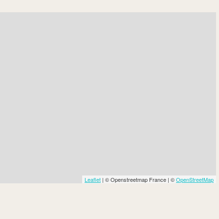
Leaflet
| © Openstreetmap France | ©
OpenStreetMap