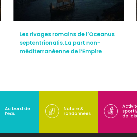
Les rivages romains de l’Oceanus
septentrionalis. La part non-
méditerranéenne de l’Empire
Activi
Au bord de
Nature &
sporti
l’eau
randonnées
de lois