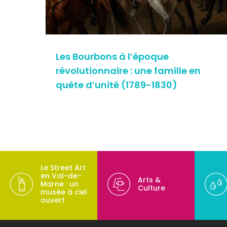
Les Bourbons à l’époque
révolutionnaire : une famille en
quête d’unité (1789-1830)
Le Street Art
en Val-de-
Arts &
Marne : un
Culture
musée à ciel
ouvert