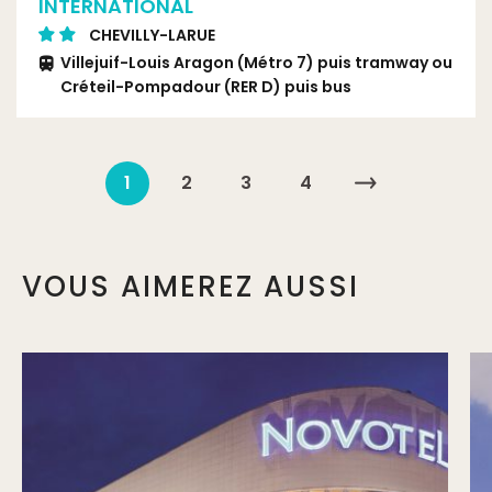
INTERNATIONAL
CHEVILLY-LARUE
Villejuif-Louis Aragon (Métro 7) puis tramway ou
Créteil-Pompadour (RER D) puis bus
Tramway 7 arrêt Bretagne ou TVM arrêt Porte
de Thiais
1
2
3
4
VOUS AIMEREZ AUSSI