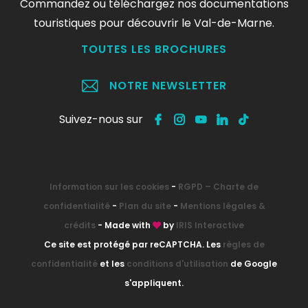
Commandez ou téléchargez nos documentations
touristiques pour découvrir le Val-de-Marne.
TOUTES LES BROCHURES
NOTRE NEWSLETTER
Suivez-nous sur
Information sur les cookies
-
RGPD – Charte de
confidentialité
-
Plan du site
-
Mentions légales &
crédits
- Made with
by
IRIS Interactive
Ce site est protégé par reCAPTCHA. Les
règles de
confidentialité
et les
conditions d'utilisation
de Google
s'appliquent.