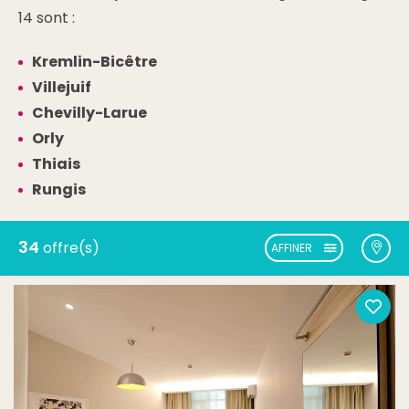
14 sont :
Kremlin-Bicêtre
Villejuif
Chevilly-Larue
Orly
Thiais
Rungis
34
offre(s)
AFFINER