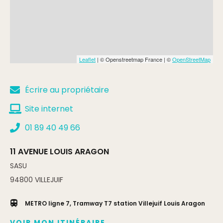
Leaflet
| © Openstreetmap France | ©
OpenStreetMap
Écrire au propriétaire
Site internet
01 89 40 49 66
11 AVENUE LOUIS ARAGON
SASU
94800
VILLEJUIF
METRO ligne 7, Tramway T7 station Villejuif Louis Aragon
VOIR MON ITINÉRAIRE