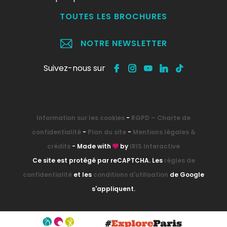
TOUTES LES BROCHURES
NOTRE NEWSLETTER
Suivez-nous sur
Information sur les cookies
-
RGPD – Charte de
confidentialité
-
Plan du site
-
Mentions légales &
crédits
- Made with
by
IRIS Interactive
Ce site est protégé par reCAPTCHA. Les
règles de
confidentialité
et les
conditions d'utilisation
de Google
s'appliquent.