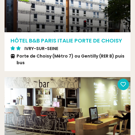
HÔTEL B&B PARIS ITALIE PORTE DE CHOISY
IVRY-SUR-SEINE
Porte de Choisy (Métro 7) ou Gentilly (RER B) puis
bus
Tramway 3a arrêt Porte de Choisy ou bus 125
arrêt Verdun