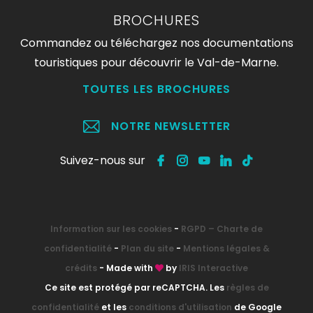
BROCHURES
Commandez ou téléchargez nos documentations
touristiques pour découvrir le Val-de-Marne.
TOUTES LES BROCHURES
NOTRE NEWSLETTER
Suivez-nous sur
Information sur les cookies
-
RGPD – Charte de
confidentialité
-
Plan du site
-
Mentions légales &
crédits
- Made with
by
IRIS Interactive
Ce site est protégé par reCAPTCHA. Les
règles de
confidentialité
et les
conditions d'utilisation
de Google