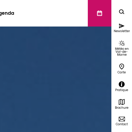
genda
Newsletter
Météo en
Val-de-
Marne
Carte
Pratique
Brochure
Contact