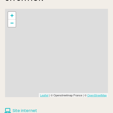
+
−
Leaflet
| © Openstreetmap France | ©
OpenStreetMap
Site internet