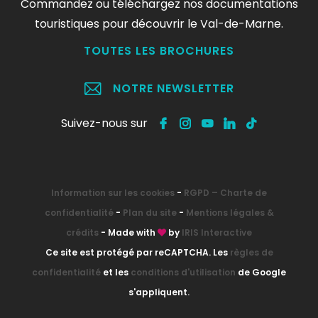
Commandez ou téléchargez nos documentations
touristiques pour découvrir le Val-de-Marne.
TOUTES LES BROCHURES
NOTRE NEWSLETTER
Suivez-nous sur
Information sur les cookies
-
RGPD – Charte de
confidentialité
-
Plan du site
-
Mentions légales &
crédits
- Made with
by
IRIS Interactive
Ce site est protégé par reCAPTCHA. Les
règles de
confidentialité
et les
conditions d'utilisation
de Google
s'appliquent.