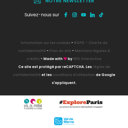
NOTRE NEWSLETTER
Suivez-nous sur
Information sur les cookies
-
RGPD – Charte de
confidentialité
-
Plan du site
-
Mentions légales &
crédits
- Made with
by
IRIS Interactive
Ce site est protégé par reCAPTCHA. Les
règles de
confidentialité
et les
conditions d'utilisation
de Google
s'appliquent.