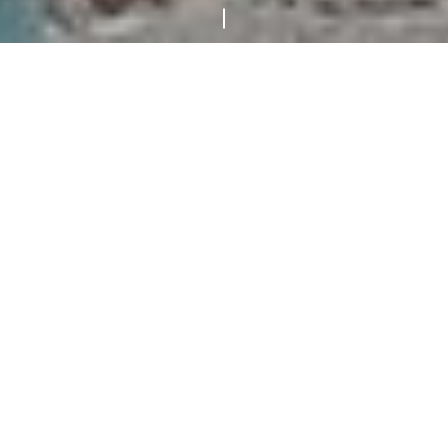
Accueil
Arts & Culture
Balades urbaines
Balades avec l
Passeurs de Culture
forme des habitants du
département à devenir guides de leur ville à
travers la thématique de l’histoire de
l’immigration, de l’exil et des cultures issues
de la diversité.
Chaque passeur de culture crée une balade