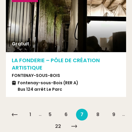
Gratuit
LA FONDERIE – PÔLE DE CRÉATION
ARTISTIQUE
FONTENAY-SOUS-BOIS
Fontenay-sous-Bois (RER A)
Bus 124 arrêt Le Parc
…
…
1
5
6
7
8
9
22