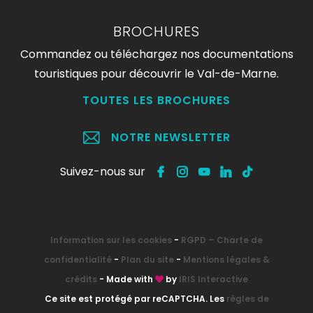
BROCHURES
Commandez ou téléchargez nos documentations
touristiques pour découvrir le Val-de-Marne.
TOUTES LES BROCHURES
NOTRE NEWSLETTER
Suivez-nous sur
Information sur les cookies
-
RGPD – Charte de
confidentialité
-
Plan du site
-
Mentions légales &
crédits
- Made with
by
IRIS Interactive
Ce site est protégé par reCAPTCHA. Les
règles de