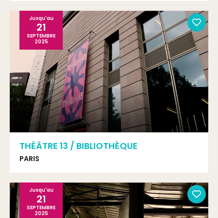
Jusqu'au
21
SEPTEMBRE
2025
THÉÂTRE 13 / BIBLIOTHÈQUE
PARIS
Jusqu'au
21
SEPTEMBRE
2025