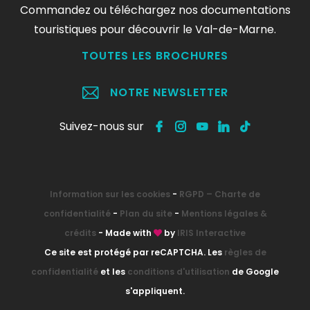
Commandez ou téléchargez nos documentations
touristiques pour découvrir le Val-de-Marne.
TOUTES LES BROCHURES
NOTRE NEWSLETTER
Suivez-nous sur
Information sur les cookies
-
RGPD – Charte de
confidentialité
-
Plan du site
-
Mentions légales &
crédits
- Made with
by
IRIS Interactive
Ce site est protégé par reCAPTCHA. Les
règles de
confidentialité
et les
conditions d'utilisation
de Google
s'appliquent.