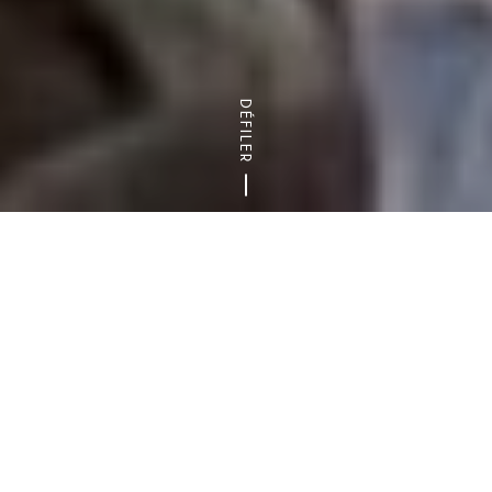
DÉFILER
Accueil
Activités sportives & de loisirs
Sport de haut-niveau
Avec 18 médailles glanées aux Jeux de Tokyo,
l’été fût fructueux pour les athlètes
olympiques et paralympiques val-de-